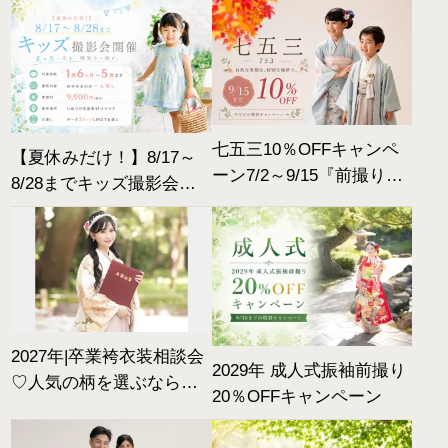
♡お気に入りを見つけよ
う
七五三10％OFFキャンペ
【夏休みだけ！】8/17～
ーン7/2～9/15『前撮りは
8/28までキッズ撮影会開
9/15までに』|2026
催
2027年|卒業袴衣装相談会
2029年 成人式振袖前撮り
♡人気の柄を選ぶなら夏
20％OFFキャンペーン
までがおすすめ