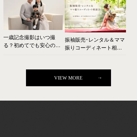
一歳記念撮影はいつ撮
振袖販売･レンタル＆ママ
る？初めてでも安心の撮
振りコーディネート相談
影ガイド
会|2026年8/1～8/18開催
VIEW MORE