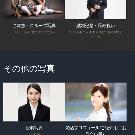
ご家族・グループ写真
結婚記念・長寿祝い
FAMILY & GROUP PHOTO
WEDDING ANNIV & LONGEVITY
CELEB
その他の写真
証明写真
婚活プロフィール/ご紹介用（お
見合い用）
ID PHOTO