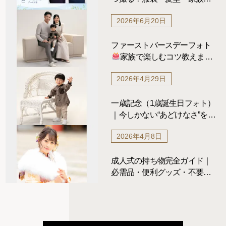
真の準備を写真館が解説
2026年6月20日
ファーストバースデーフォト
家族で楽しむコツ教えま
す！！
2026年4月29日
一歳記念（1歳誕生日フォト）
｜今しかない“あどけなさ”を写
真に残す
2026年4月8日
成人式の持ち物完全ガイド｜
必需品・便利グッズ・不要な
ものまで解説