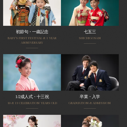
初節句・一歳記念
七五三
BABY'S FIRST FESTIVAL & 1 YEAR
SHICHIGOSAN
ANNIVERSARY
1/2成人式・十三祝
卒業・入学
10 & 13 CELEBRATION YEARS OLD
GRADUATION & ADMISSION