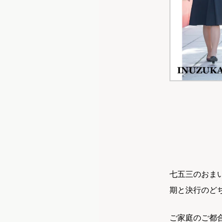
七五三のおま
期と決行のど
ご家庭のご都