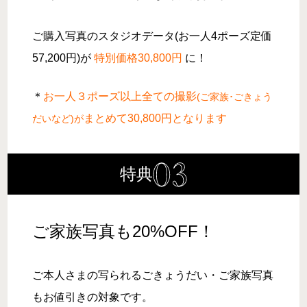
ご購入写真のスタジオデータ(お一人4ポーズ定価
57,200円)が
特別価格30,800
円
に！
＊
お一人３ポーズ以上全ての撮影
(ご家族･ごきょう
まとめて30
,800
円となります
だいなど)が
特典
ご家族写真も20%OFF！
ご本人さまの写られるごきょうだい・ご家族写真
もお値引きの対象です。