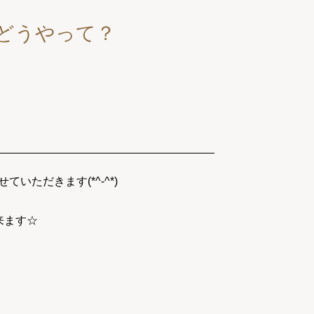
はどうやって？
ただきます(*^-^*)
来ます☆