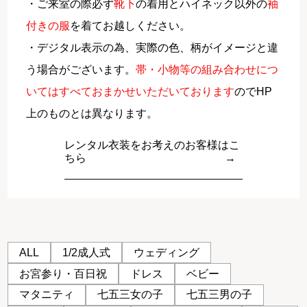
・ご来室の際必ず
靴下
の着用とハイネック以外の
袖
付きの服
を着てお越しください。
・デジタル表示の為、実際の色、柄がイメージと違
う場合がございます。
帯・小物等の組み合わせにつ
いてはすべておまかせいただいております
のでHP
上のものとは異なります。
レンタル衣装をお考えのお客様はこ
ちら
ALL
1/2成人式
ウェディング
お宮参り・百日祝
ドレス
ベビー
マタニティ
七五三女の子
七五三男の子