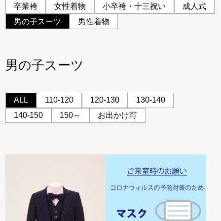
卒業袴
女性着物
小卒袴・十三祝い
成人式
男の子スーツ
男性着物
男の子スーツ
ALL
110-120
120-130
130-140
140-150
150～
お出かけ可