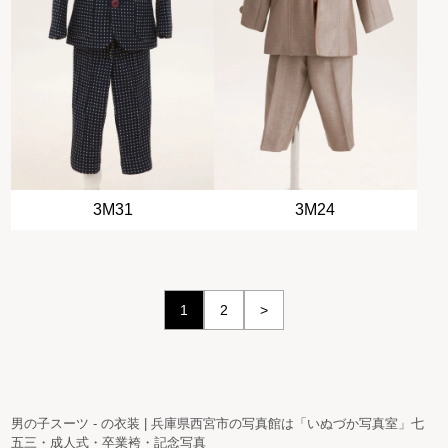
3M31
3M24
1
2
>
男の子スーツ - の衣装 | 兵庫県西宮市の写真館は「いぬづか写真室」七
五三・成人式・卒業袴・記念写真