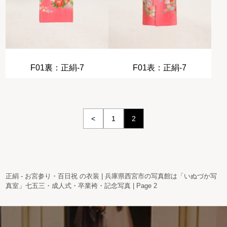
F01裏：正絹-7
F01表：正絹-7
<
1
2
正絹 - お宮参り・百日祝 の衣装 | 兵庫県西宮市の写真館は「いぬづか写
真室」七五三・成人式・卒業袴・記念写真 | Page 2