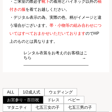
・ご来室の際必ず
靴下
の着用とハイネック以外の
袖
付きの服
を着てお越しください。
・デジタル表示の為、実際の色、柄がイメージと違
う場合がございます。
帯・小物等の組み合わせにつ
いてはすべておまかせいただいております
のでHP
上のものとは異なります。
レンタル衣装をお考えのお客様はこ
ちら
ALL
1/2成人式
ウェディング
お宮参り・百日祝
ドレス
ベビー
マタニティ
七五三女の子
七五三男の子