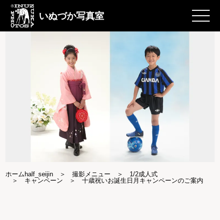
いぬづか写真室
ホームhalf_seijin
撮影メニュー
1/2成人式
キャンペーン
十歳祝いお誕生日月キャンペーンのご案内