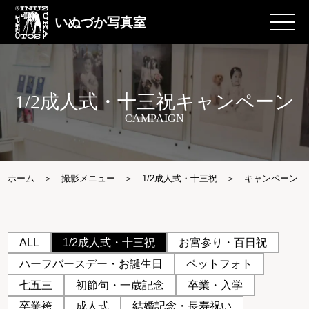
いぬづか写真室
1/2成人式・十三祝キャンペーン
CAMPAIGN
ホーム
撮影メニュー
1/2成人式・十三祝
キャンペーン
ALL
1/2成人式・十三祝
お宮参り・百日祝
ハーフバースデー・お誕生日
ペットフォト
七五三
初節句・一歳記念
卒業・入学
卒業袴
成人式
結婚記念・長寿祝い