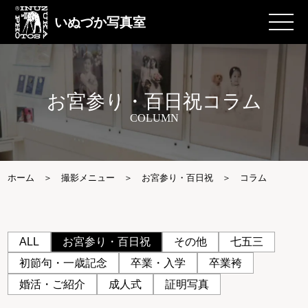
いぬづか写真室
お宮参り・百日祝コラム
COLUMN
ホーム
撮影メニュー
お宮参り・百日祝
コラム
ALL
お宮参り・百日祝
その他
七五三
初節句・一歳記念
卒業・入学
卒業袴
婚活・ご紹介
成人式
証明写真