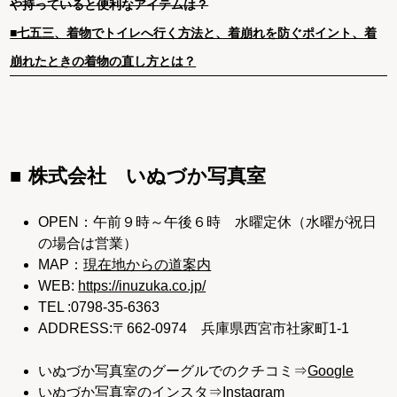
や持っていると便利なアイテムは？
■七五三、着物でトイレへ行く方法と、着崩れを防ぐポイント、着
崩れたときの着物の直し方とは？
株式会社 いぬづか写真室
OPEN：午前９時～午後６時 水曜定休（水曜が祝日
の場合は営業）
MAP：
現在地からの道案内
WEB:
https://inuzuka.co.jp/
TEL :0798-35-6363
ADDRESS:〒662-0974 兵庫県西宮市社家町1-1
いぬづか写真室のグーグルでのクチコミ⇒
Google
いぬづか写真室のインスタ⇒
Instagram