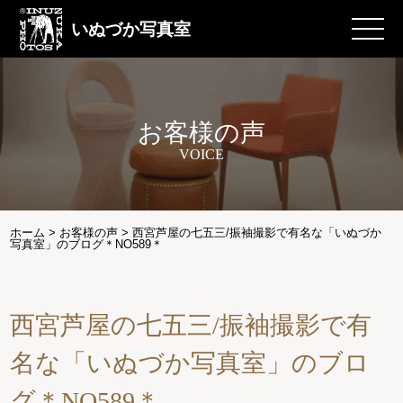
いぬづか写真室
お客様の声
VOICE
ホーム
>
お客様の声
>
西宮芦屋の七五三/振袖撮影で有名な「いぬづか
写真室」のブログ＊NO589＊
西宮芦屋の七五三/振袖撮影で有
名な「いぬづか写真室」のブロ
グ＊NO589＊