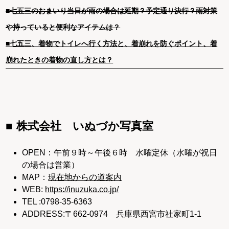
■七五三のおまいり当日が雨の場合は延期？予定通り決行？雨対策
や持っていると便利なアイテムは？
■七五三、着物でトイレへ行く方法と、着崩れを防ぐポイント、着
崩れたときの着物の直し方とは？
株式会社 いぬづか写真室
OPEN：午前９時～午後６時 水曜定休（水曜が祝日
の場合は営業）
MAP：
現在地からの道案内
WEB:
https://inuzuka.co.jp/
TEL :0798-35-6363
ADDRESS:〒662-0974 兵庫県西宮市社家町1-1